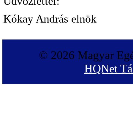
Üdvözlettel:
Kókay András elnök
© 2026 Magyar Egé
HQNet Tár