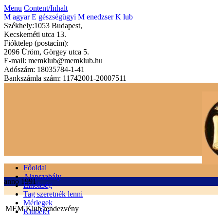
Menu
Content/Inhalt
M
agyar
E
gészségügyi
M
enedzser
K
lub
Székhely:1053 Budapest,
Kecskeméti utca 13.
Fióktelep (postacím):
2096 Üröm, Görgey utca 5.
E-mail: memklub@memklub.hu
Adószám: 18035784-1-41
Bankszámla szám: 11742001-20007511
Főoldal
Alapszabály
anno 1991
Elnökség
Tag szeretnék lenni
Mérlegek
MEM Klub rendezvény
Klubélet