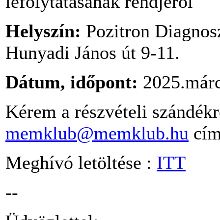
lefolytatásának rendjéről
Helyszín:
Pozitron Diagnosz
Hunyadi János út 9-11.
Dátum, időpont:
2025.márc
Kérem a részvételi szándékró
memklub@memklub.hu
címr
Meghívó letöltése :
ITT
--